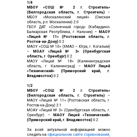
1/4
МБОУ «СОШ № 2 г. Строитель»
(Белгородская область, г. Строитель)
–
МБОУ «Москаленский лицей» (Омская
область, р.п. Москаленки) 2:0
ГБОУ ДАТ «Солнечный город» (Кабардино-
Балкарская Республика, г. Нальчик) –
МАОУ
«Лицей № 11» (Ростовская область, г.
Ростов-на-Дону)
0:2
МАОУ «СОШ № 10» (ХМАО – Югра, г. Когалым)
–
МОАУ «Лицей № 3» (Оренбургская
область, г. Оренбург)
0:2
МАОУ «Лицей № 18» (Калининградская
область, г. Калининград) –
МАОУ Лицей
«Технический» (Приморский край, г.
Владивосток)
0:2
1/2
МБОУ «СОШ № 2 г. Строитель»
(Белгородская область, г. Строитель)
–
МАОУ «Лицей № 11» (Ростовская область, г.
Ростов-на-Дону) 2:1
МОАУ «Лицей № 3» (Оренбургская область, г.
Оренбург) –
МАОУ Лицей «Технический»
(Приморский край, г. Владивосток)
0:2
За всей актуальной информацией можно
следить на
официальном сайте соревнований
,