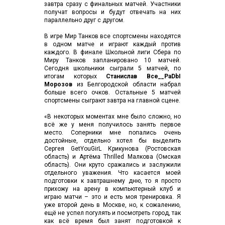
завтра сразу с финальных матчей. Участники
получат вопросы и будут отвечать на них
параллельно друг с другом.
В игре Мир Танков все спортсмены находятся
в одном матче и играют каждый против
каждого. В финале Школьной лиги Сбера по
Миру Танков запланировано 10 матчей.
Сегодня школьники сыграли 5 матчей, по
итогам которых
Станислав Bce__PaDbI
Морозов
из Белгородской области набрал
больше всего очков. Остальные 5 матчей
спортсмены сыграют завтра на главной сцене.
«В некоторых моментах мне было сложно, но
всё же у меня получилось занять первое
место. Соперники мне попались очень
достойные, отдельно хотел бы выделить
Сергея GetYouGirL Крикунова (Ростовская
область) и Артёма ​​Thrilled Малкова (Омская
область). Они круто сражались и заслужили
отдельного уважения. Что касается моей
подготовки к завтрашнему дню, то я просто
прихожу на арену в компьютерный клуб и
играю матчи – это и есть моя тренировка. Я
уже второй день в Москве, но, к сожалению,
ещё не успел погулять и посмотреть город, так
как всё время был занят подготовкой к