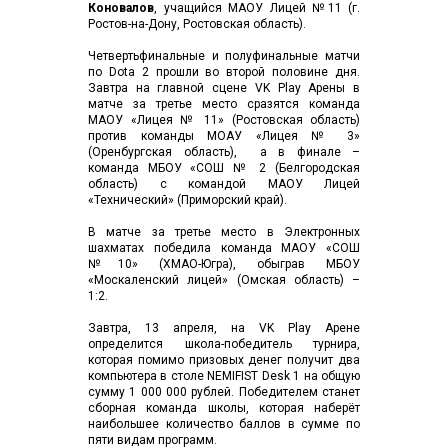
Коновалов
, учащийся МАОУ Лицей №11 (г.
Ростов-на-Дону, Ростовская область).
Четвертьфинальные и полуфинальные матчи
по Dota 2 прошли во второй половине дня.
Завтра на главной сцене VK Play Арены в
матче за третье место сразятся команда
МАОУ «Лицея № 11» (Ростовская область)
против команды МОАУ «Лицея № 3»
(Оренбургская область), а в финале –
команда МБОУ «СОШ № 2 (Белгородская
область) с командой МАОУ Лицей
«Технический» (Приморский край).
В матче за третье место в Электронных
шахматах победила команда МАОУ «СОШ
№10» (ХМАО-Югра), обыграв МБОУ
«Москаленский лицей» (Омская область) –
1:2.
Завтра, 13 апреля, на VK Play Арене
определится школа-победитель турнира,
которая помимо призовых денег получит два
компьютера в столе NEMIFIST Desk 1 на общую
сумму 1 000 000 рублей. Победителем станет
сборная команда школы, которая наберёт
наибольшее количество баллов в сумме по
пяти видам программ.