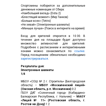
Спортсмены поборются за дополнительные
денежные номинации от Сбера:
«Наибольший вклад» (Dota 2)
«Блестящий момент» (Мир Танков)
«Больше всех» (Tetris)
«Не зевай» (Электронные шахматы)
«Меньше лучше» (Поиск в интернете на время)
Вход для зрителей откроется в 10:30. В
течение дня на площадке будет доступно
множество активностей для зрителей.
Подробнее с расписанием и интерактивными
зонами можно ознакомиться по
ссылке
.
Перед посещением обязательно необходимо
зарегистрироваться
.
Результаты дня:
Электронные шахматы
1/4
МБОУ «СОШ № 2 г. Строитель» (Белгородская
область) –
МБОУ «Москаленский лицей»
(Омская область, р.п. Москаленки)
0:2
ГБОУ ДАТ «Солнечный город» (Кабардино-
Балкарская Республика, г. Нальчик) –
МАОУ
«Лицей № 11» (Ростовская область, г.
Ростов-на-Дону)
1:2