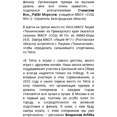
финалу. Организация турнира на высшем
уровне, мне всё очень нравится», –
поделился впечатлениями
Станислав
Bce__PaDbI Морозов
, учащийся МБОУ «СОШ
№2» (г. Строитель, Белгородская область).
В
матче за третье место по Tetris МАОУ Лицей
«Технический» из Приморского края оказался
сильнее МАОУ «СОШ №10» из ХМАО-Югры
(4:0). Завтра МАОУ «Лицей №11» (Ростовская
область) встретится с Лицеем «Технический»,
чтобы определить сильнейшего спортсмена
по Tetris.
«В Tetris я играю с самого детства, много
играл с друзьями онлайн. Наша школа активно
поддерживает участие в Школьной лиге Сбера
и всегда надеется только на победу. Я не
впервые участвую в этих соревнованиях, в
2023 году я занял первое место по Tetris и
хочу отметить, что организация турнира и
уровень соперников с каждым годом
становятся всё лучше и лучше. В Москве я не
в первый раз, поэтому не особо гулял по
городу, а сосредоточился на активной
подготовке к финалу. Я знаю, с кем буду
завтра играть, с этим соперником мы уже
встречались», – рассказал
Владислав dofi4ka